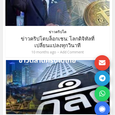
ข่าวคริปโต
ข่าวคริปโตบล็อกเชน: โลกดิจิทัลที่
เปลี่ยนแปลงทุกวินาที
10 months ago
Add Comment