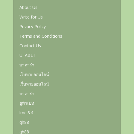
About Us
Write for Us
Privacy Policy
Terms and Conditions
Contact Us
UFABET
บาคาร่า
เว็บหวยออนไลน์
เว็บหวยออนไลน์
บาคาร่า
ยูฟ่าเบท
lmc 8.4
qh88
qh88