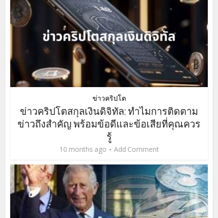
ข่าวคริปโต
ข่าวคริปโตสกุลเงินดิจิทัล: ทำไมการติดตาม
ข่าวถึงสำคัญ พร้อมข้อดีและข้อเสียที่คุณควร
รู้
10 months ago
Add Comment