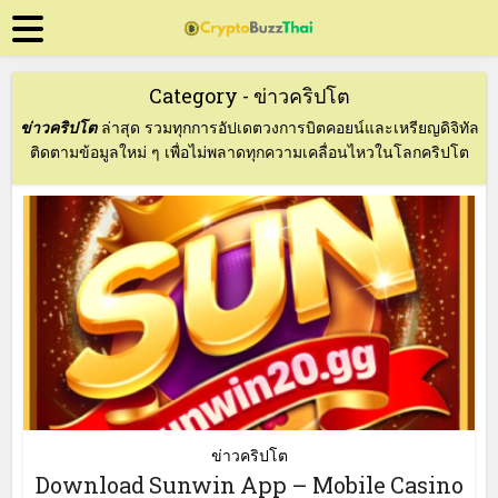
Category - ข่าวคริปโต
ข่าวคริปโต
ล่าสุด รวมทุกการอัปเดตวงการบิตคอยน์และเหรียญดิจิทัล
ติดตามข้อมูลใหม่ ๆ เพื่อไม่พลาดทุกความเคลื่อนไหวในโลกคริปโต
ข่าวคริปโต
Download Sunwin App – Mobile Casino