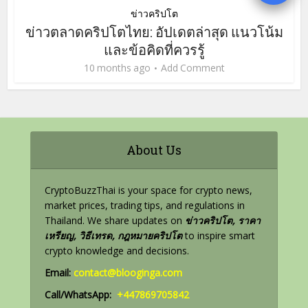
ข่าวคริปโต
ข่าวตลาดคริปโตไทย: อัปเดตล่าสุด แนวโน้ม
และข้อคิดที่ควรรู้
10 months ago
Add Comment
About Us
CryptoBuzzThai is your space for crypto news,
market prices, trading tips, and regulations in
Thailand. We share updates on
ข่าวคริปโต, ราคา
เหรียญ, วิธีเทรด, กฎหมายคริปโต
to inspire smart
crypto knowledge and decisions.
Email:
contact@blooginga.com
Call/WhatsApp:
+447869705842