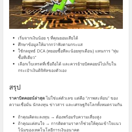
เริ่มจากเงินน้อย ๆ ที่คุณยอมเสียได้
ศึกษาข้อมูลให้มากกว่าฟังตามกระแส
ใช้กลยุทธ์ DCA (ทยอยซื้อทีละน้อยทุกเดือน) แทนการ “ทุ่ม
ซื้อทีเดียว”
เลือกเว็บเทรดที่เชื่อถือได้ และควรย้ายบิตคอยน์ไปเก็บใน
กระเป๋าเงินดิจิทัลของตัวเอง
สรุป
ราคาบิตคอยน์ล่าสุด
ไม่ใช่แค่ตัวเลข แต่คือ “ภาพสะท้อน” ของ
ความเชื่อมั่น นักลงทุน ข่าวสาร และเศรษฐกิจโลกทั้งหมดรวมกัน
ถ้าคุณคิดจะลงทุน → ต้องพร้อมรับความเสี่ยงสูง
ถ้าคุณแค่สนใจ → การติดตามราคาก็ช่วยให้คุณเข้าใจแนว
โน้มของเทคโนโลยีการเงินอนาคต