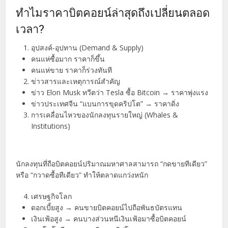
ทำไมราคาบิตคอยน์ล่าสุดถึงเปลี่ยนตลอด
เวลา?
อุปสงค์-อุปทาน (Demand & Supply)
คนแห่ซื้อมาก ราคาก็ขึ้น
คนแห่ขาย ราคาก็ร่วงทันที
ข่าวสารและเหตุการณ์สำคัญ
ข่าว Elon Musk ทวีตว่า Tesla ซื้อ Bitcoin → ราคาพุ่งแรง
ข่าวประเทศจีน “แบนการขุดคริปโต” → ราคาดิ่ง
การเคลื่อนไหวของนักลงทุนรายใหญ่ (Whales &
Institutions)
นักลงทุนที่ถือบิตคอยน์ปริมาณมหาศาลสามารถ “กดขายทีเดียว”
หรือ “กวาดซื้อทีเดียว” ทำให้ตลาดแกว่งหนัก
เศรษฐกิจโลก
ดอกเบี้ยสูง → คนขายบิตคอยน์ไปถือพันธบัตรแทน
เงินเฟ้อสูง → คนบางส่วนหนีเงินเฟ้อมาซื้อบิตคอยน์