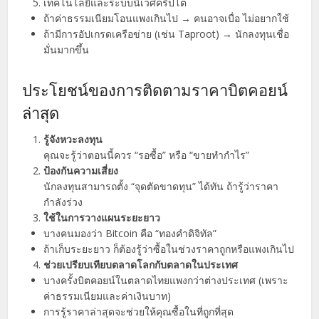
เทคโนโลยีและระบบนิเวศคริปโต
ถ้าค่าธรรมเนียมโอนแพงเกินไป → คนอาจเบื่อ ไม่อยากใช้
ถ้ามีการอัปเกรดเครือข่าย (เช่น Taproot) → นักลงทุนเชื่อ
มั่นมากขึ้น
ประโยชน์ของการติดตามราคาบิตคอยน์
ล่าสุด
รู้จังหวะลงทุน
คุณจะรู้ว่าตอนนี้ควร “รอซื้อ” หรือ “ขายทำกำไร”
ป้องกันความเสี่ยง
นักลงทุนสามารถตั้ง “จุดตัดขาดทุน” ได้ทัน ถ้ารู้ว่าราคา
กำลังร่วง
ใช้ในการวางแผนระยะยาว
บางคนมองว่า Bitcoin คือ “ทองคำดิจิทัล”
ถ้าเก็บระยะยาว ก็ต้องรู้ว่าซื้อในช่วงราคาถูกหรือแพงเกินไป
ช่วยเปรียบเทียบตลาดโลกกับตลาดในประเทศ
บางครั้งบิตคอยน์ในตลาดไทยแพงกว่าต่างประเทศ (เพราะ
ค่าธรรมเนียมและค่าเงินบาท)
การรู้ราคาล่าสุดจะช่วยให้คุณซื้อในที่ถูกที่สุด