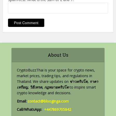
About Us
CryptoBuzzThai is your space for crypto news,
market prices, trading tips, and regulations in
Thailand. We share updates on
ข่าวคริปโต, ราคา
เหรียญ, วิธีเทรด, กฎหมายคริปโต
to inspire smart
crypto knowledge and decisions.
Email:
contact@blooginga.com
Call/WhatsApp:
+447869705842