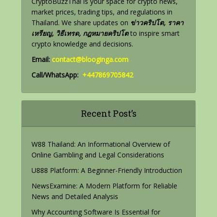
CryptoBuzzThai is your space for crypto news,
market prices, trading tips, and regulations in
Thailand. We share updates on
ข่าวคริปโต, ราคา
เหรียญ, วิธีเทรด, กฎหมายคริปโต
to inspire smart
crypto knowledge and decisions.
Email:
contact@blooginga.com
Call/WhatsApp:
+447869705842
Recent Post’s
W88 Thailand: An Informational Overview of
Online Gambling and Legal Considerations
U888 Platform: A Beginner-Friendly Introduction
NewsExamine: A Modern Platform for Reliable
News and Detailed Analysis
Why Accounting Software Is Essential for